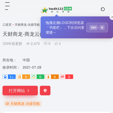
拖拽左侧LOGO到浏览器
首页
•
天财商龙-次级导航
•
正文
「书签栏」，下次访问更
+
Ctrl
D
天财商龙-商龙云(代理商)
便捷～
收藏
0
5年前更新
2,470
0
0
所在地：
中国
收录时间：
2021-07-28
1+
0
0
0
0
打开网站
天财商龙-次级导航