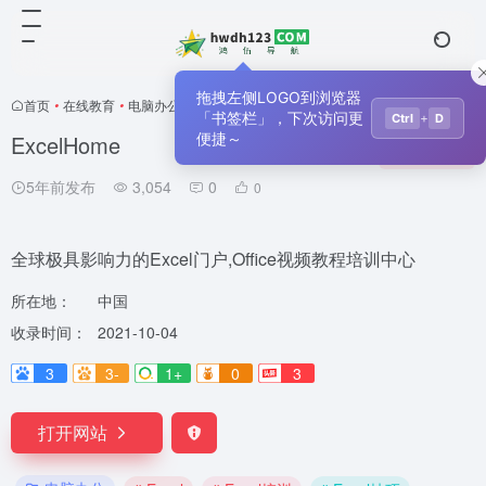
拖拽左侧LOGO到浏览器
首页
•
在线教育
•
电脑办公
•
正文
「书签栏」，下次访问更
+
Ctrl
D
ExcelHome
便捷～
收藏
0
5年前发布
3,054
0
0
全球极具影响力的Excel门户,Office视频教程培训中心
所在地：
中国
收录时间：
2021-10-04
3
3-
1+
0
3
打开网站