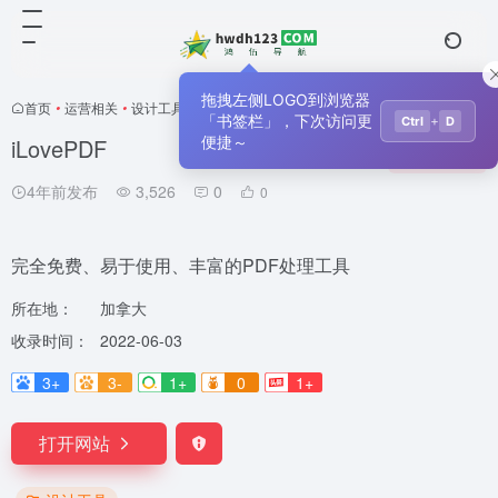
拖拽左侧LOGO到浏览器
首页
•
运营相关
•
设计工具
•
正文
「书签栏」，下次访问更
+
Ctrl
D
iLovePDF
便捷～
收藏
0
4年前发布
3,526
0
0
完全免费、易于使用、丰富的PDF处理工具
所在地：
加拿大
收录时间：
2022-06-03
3+
3-
1+
0
1+
打开网站