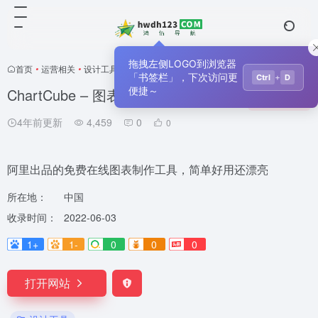
拖拽左侧LOGO到浏览器
首页
•
运营相关
•
设计工具
•
正文
「书签栏」，下次访问更
+
Ctrl
D
ChartCube – 图表魔方
便捷～
收藏
0
4年前更新
4,459
0
0
阿里出品的免费在线图表制作工具，简单好用还漂亮
所在地：
中国
收录时间：
2022-06-03
1+
1-
0
0
0
打开网站