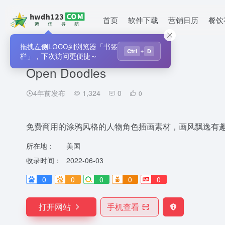
首页
软件下载
营销日历
餐饮
拖拽左侧LOGO到浏览器「书签
首页
•
运营相关
•
插画图标
•
Open Doodles
+
Ctrl
D
栏」，下次访问更便捷～
Open Doodles
4年前发布
1,324
0
0
免费商用的涂鸦风格的人物角色插画素材，画风飘逸有
所在地：
美国
收录时间：
2022-06-03
0
0
0
0
0
打开网站
手机查看