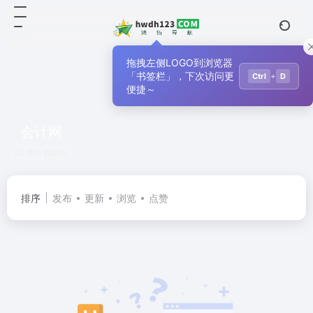
拖拽左侧LOGO到浏览器
「书签栏」，下次访问更
+
Ctrl
D
便捷～
会计网
共 0 篇网址
排序
发布
更新
浏览
点赞