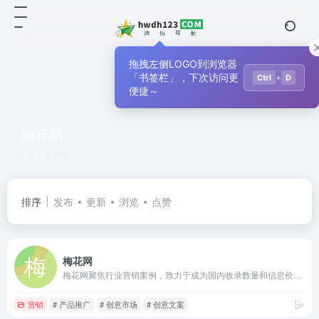
拖拽左侧LOGO到浏览器
「书签栏」，下次访问更
+
Ctrl
D
便捷～
梅花网
共 1 篇网址
排序
发布
更新
浏览
点赞
梅花网
梅花网聚焦行业营销案例，致力于成为国内收录数量和信息价值俱佳的营销作品宝库。作品涵盖平面海报、视频制作、创意设计、公关活动等，为行业上下游打造一个合作共赢的互动交流和在线对接平台。
营销
# 产品推广
# 创意市场
# 创意文案