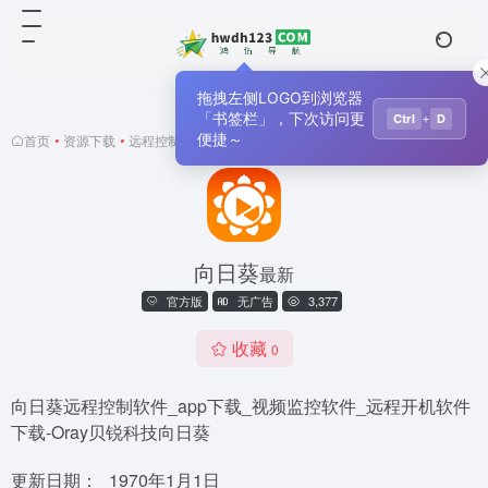
拖拽左侧LOGO到浏览器
「书签栏」，下次访问更
+
Ctrl
D
便捷～
首页
•
资源下载
•
远程控制
•
正文
向日葵
最新
官方版
无广告
3,377
收藏
0
向日葵远程控制软件_app下载_视频监控软件_远程开机软件
下载-Oray贝锐科技向日葵
更新日期：
1970年1月1日