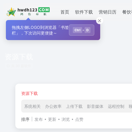
首页
软件下载
营销日历
餐饮
拖拽左侧LOGO到浏览器「书签
+
Ctrl
D
栏」，下次访问更便捷～
资源下载
共 30 篇软件
资源下载
系统相关
办公效率
上传下载
影音媒体
远程控制
排序
发布
更新
浏览
点赞