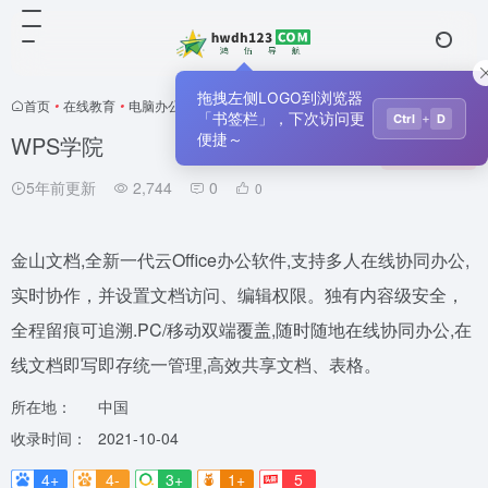
拖拽左侧LOGO到浏览器
首页
•
在线教育
•
电脑办公
•
正文
「书签栏」，下次访问更
+
Ctrl
D
WPS学院
便捷～
收藏
0
5年前更新
2,744
0
0
金山文档,全新一代云Office办公软件,支持多人在线协同办公,
实时协作，并设置文档访问、编辑权限。独有内容级安全，
全程留痕可追溯.PC/移动双端覆盖,随时随地在线协同办公,在
线文档即写即存统一管理,高效共享文档、表格。
所在地：
中国
收录时间：
2021-10-04
4+
4-
3+
1+
5