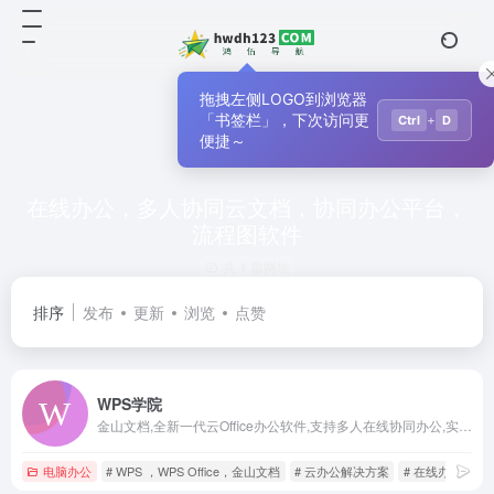
拖拽左侧LOGO到浏览器
「书签栏」，下次访问更
+
Ctrl
D
便捷～
在线办公，多人协同云文档，协同办公平台，
流程图软件
共 1 篇网址
排序
发布
更新
浏览
点赞
WPS学院
金山文档,全新一代云Office办公软件,支持多人在线协同办公,实时协作，并设置文档访问、编辑权限。独有内容级安全，全程留痕可追溯.PC/移动双端覆盖,随时随地在线协同办公,在线文档即写即存统一管理,高效共享文档、表格。
电脑办公
# WPS ，WPS Office，金山文档
# 云办公解决方案
# 在线办公，