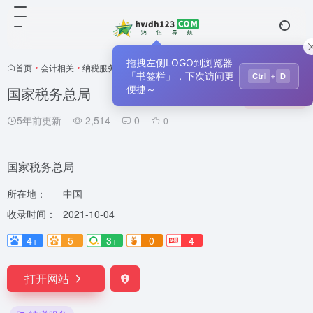
拖拽左侧LOGO到浏览器
首页
•
会计相关
•
纳税服务
•
正文
「书签栏」，下次访问更
+
Ctrl
D
国家税务总局
便捷～
收藏
0
5年前更新
2,514
0
0
国家税务总局
所在地：
中国
收录时间：
2021-10-04
4+
5-
3+
0
4
打开网站