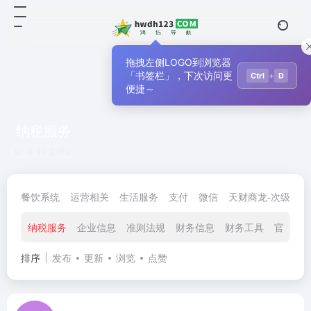
拖拽左侧LOGO到浏览器
「书签栏」，下次访问更
+
Ctrl
D
便捷～
纳税服务
共 10 篇网址
餐饮系统
运营相关
生活服务
支付
微信
天财商龙-次级导航
纳税服务
企业信息
准则法规
财务信息
财务工具
官方机
排序
发布
更新
浏览
点赞