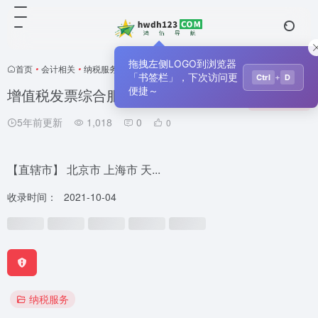
拖拽左侧LOGO到浏览器
首页
•
会计相关
•
纳税服务
•
正文
「书签栏」，下次访问更
+
Ctrl
D
增值税发票综合服务平台
便捷～
收藏
0
5年前更新
1,018
0
0
【直辖市】 北京市 上海市 天...
收录时间：
2021-10-04
纳税服务