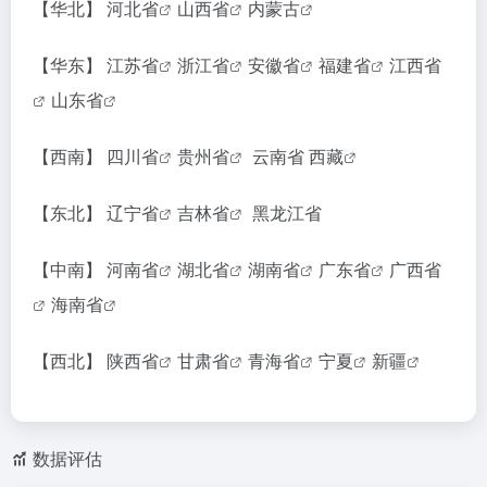
【华北】
河北省
山西省
内蒙古
【华东】
江苏省
浙江省
安徽省
福建省
江西省
山东省
【西南】
四川省
贵州省
云南省
西藏
【东北】
辽宁省
吉林省
黑龙江省
【中南】
河南省
湖北省
湖南省
广东省
广西省
海南省
【西北】
陕西省
甘肃省
青海省
宁夏
新疆
数据评估