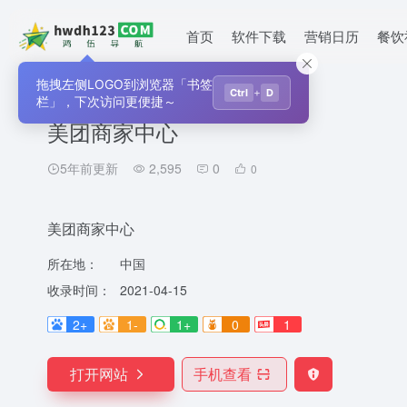
首页
软件下载
营销日历
餐饮
拖拽左侧LOGO到浏览器「书签
首页
•
生活服务
•
平台
•
美团商家中心
+
Ctrl
D
栏」，下次访问更便捷～
美团商家中心
5年前更新
2,595
0
0
美团商家中心
所在地：
中国
收录时间：
2021-04-15
2+
1-
1+
0
1
打开网站
手机查看