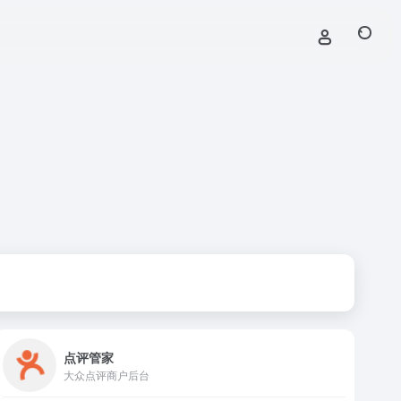
点评管家
大众点评商户后台