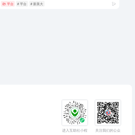
平台
# 平台
# 新美大
进入互助社小程
关注我们的公众