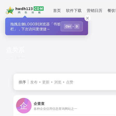
首页
软件下载
营销日历
餐饮
拖拽左侧LOGO到浏览器「书签
+
Ctrl
D
栏」，下次访问更便捷～
查关系
共 2 篇网址
排序
发布
更新
浏览
点赞
企查查
各种企业信用信息查询网站之一