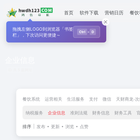
首页
软件下载
营销日历
餐饮
拖拽左侧LOGO到浏览器「书签
+
Ctrl
D
栏」，下次访问更便捷～
企业信息
共 5 篇网址
餐饮系统
运营相关
生活服务
支付
微信
天财商龙-
纳税服务
企业信息
准则法规
财务信息
财务工具
排序
发布
更新
浏览
点赞