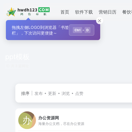
首页
软件下载
营销日历
餐饮
拖拽左侧LOGO到浏览器「书签
+
Ctrl
D
栏」，下次访问更便捷～
ppt模板
共 3 篇网址
排序
发布
更新
浏览
点赞
办公资源网
海量办公文档，尽在办公资源