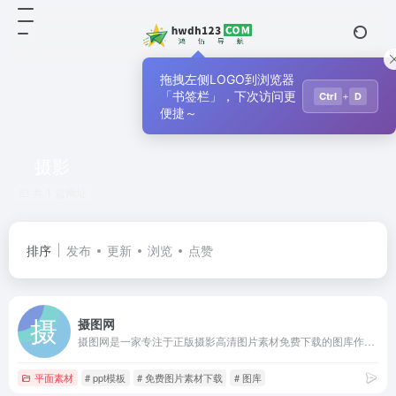
拖拽左侧LOGO到浏览器
「书签栏」，下次访问更
+
Ctrl
D
便捷～
摄影
共 1 篇网址
排序
发布
更新
浏览
点赞
摄图网
摄图网是一家专注于正版摄影高清图片素材免费下载的图库作品网站
平面素材
# ppt模板
# 免费图片素材下载
# 图库