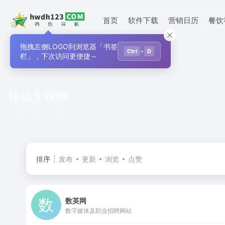
首页
软件下载
营销日历
餐饮
拖拽左侧LOGO到浏览器「书签
+
Ctrl
D
栏」，下次访问更便捷～
移动互联网
共 1 篇网址
排序
发布
更新
浏览
点赞
数英网
数字媒体及职业招聘网站