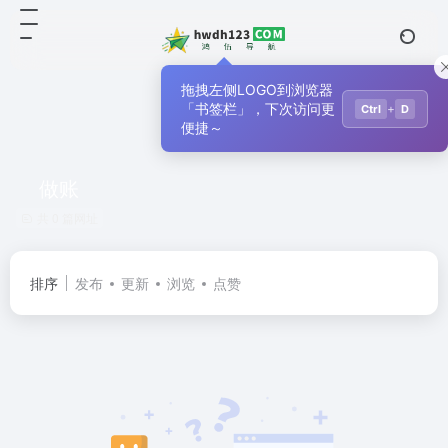
拖拽左侧LOGO到浏览器
「书签栏」，下次访问更
+
Ctrl
D
便捷～
做账
共 0 篇网址
排序
发布
更新
浏览
点赞