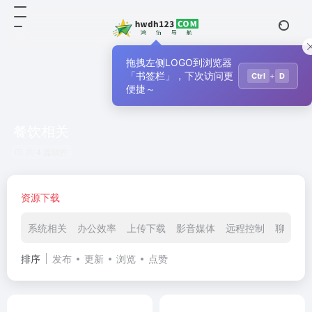
拖拽左侧LOGO到浏览器
「书签栏」，下次访问更
+
Ctrl
D
便捷～
餐饮相关
共 4 篇软件
资源下载
系统相关
办公效率
上传下载
影音媒体
远程控制
聊天社
排序
发布
更新
浏览
点赞