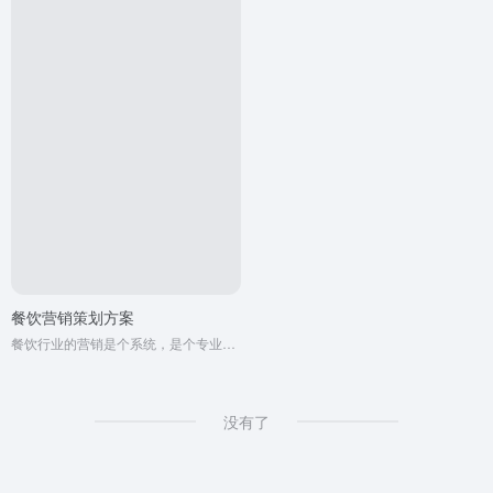
餐饮营销策划方案
餐饮行业的营销是个系统，是个专业性非常强的工作，绝大多数老板脑中的营销概念都是错误的，错误的思想必定导致错误的行动，错误的...
没有了