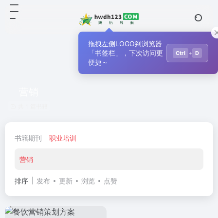
拖拽左侧LOGO到浏览器
「书签栏」，下次访问更
+
Ctrl
D
便捷～
营销
共 1 篇书籍
书籍期刊
职业培训
营销
排序
发布
更新
浏览
点赞