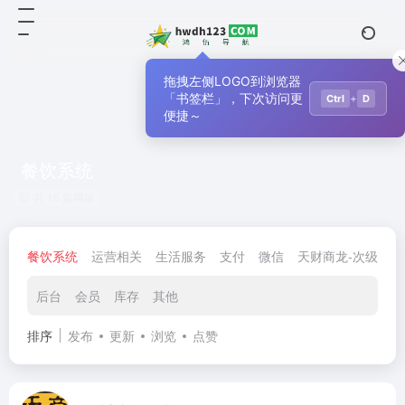
拖拽左侧LOGO到浏览器
「书签栏」，下次访问更
+
Ctrl
D
便捷～
餐饮系统
共 16 篇网址
餐饮系统
运营相关
生活服务
支付
微信
天财商龙-次级导航
后台
会员
库存
其他
排序
发布
更新
浏览
点赞