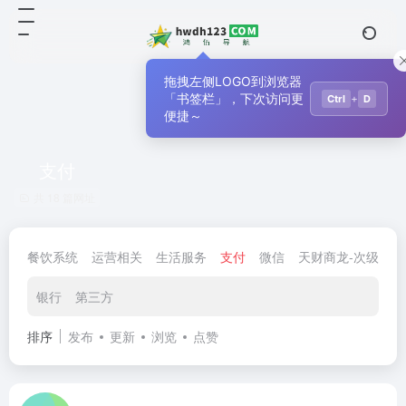
拖拽左侧LOGO到浏览器
「书签栏」，下次访问更
+
Ctrl
D
便捷～
支付
共 18 篇网址
餐饮系统
运营相关
生活服务
支付
微信
天财商龙-次级导航
银行
第三方
排序
发布
更新
浏览
点赞