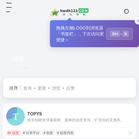
拖拽左侧LOGO到浏览器
「书签栏」，下次访问更
+
Ctrl
D
便捷～
创意
共 1 篇网址
排序
发布
更新
浏览
点赞
TOPYS
抢先知晓全球最新鲜、最棒的创意资讯，扩充你的灵感库。
创意
# 分享平台
# 创意
# 创意内容