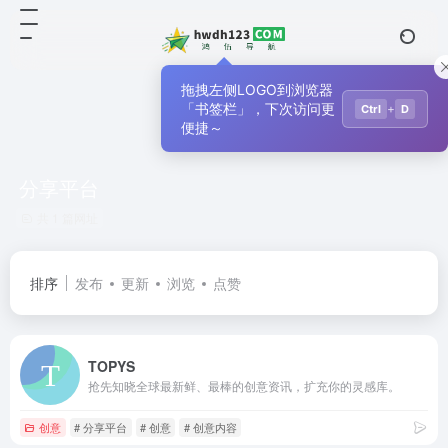
拖拽左侧LOGO到浏览器
「书签栏」，下次访问更
+
Ctrl
D
便捷～
分享平台
共 1 篇网址
排序
发布
更新
浏览
点赞
TOPYS
抢先知晓全球最新鲜、最棒的创意资讯，扩充你的灵感库。
创意
# 分享平台
# 创意
# 创意内容