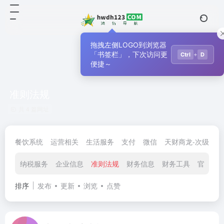
拖拽左侧LOGO到浏览器
「书签栏」，下次访问更
+
Ctrl
D
便捷～
准则法规
共 4 篇网址
餐饮系统
运营相关
生活服务
支付
微信
天财商龙-次级导航
纳税服务
企业信息
准则法规
财务信息
财务工具
官方机
排序
发布
更新
浏览
点赞